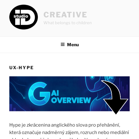
Přejít
k
CREATIVE
obsahu
What belongs to children
webu
Menu
UX-HYPE
Hype je zkrácenina anglického slova pro přehánění,
která označuje nadměrný zájem, rozruch nebo mediální