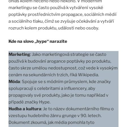
ohlas kolem něčeho nebo někoho. V moderním
marketingu se často používá k vytváření vysoké
poptávky prostřednictvím propagace, sociálních médií
a sociálního tlaku, čímž se zvyšuje očekávání a vytváří
rozruch kolem produktu, události nebo osoby.
Kde na slovo „hype“ narazíte
Marketing
: Jako marketingová strategie se často
používá k budování arogance poptávky po produktu,
často skrze umělou nedostupnost, což vede k vysokým
cenám na sekundárních trzích, říká Wikipedia.
Móda
: Spojuje se s módním průmyslem, kde značky
spolupracují s celebritami a influencery, aby
propagovaly své produkty, jako je tomu například v
případě značky Hype.
Hudba a kultura
: Je to název dokumentárního filmu o
vzestupu hudebního žánru grunge v 90. letech.
Dokument zkoumá, jak média pomohla tyto