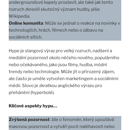
undergroundové kapely proslavit, ale také jak tento
rozruch zkreslil skutečný význam hudby, píše
Wikipedia.
Online komunita
: Může se jednat o reakce na novinky v
technologiích, hrách, filmech nebo o zábavu na
sociálních sítích.
Hype je slangový výraz pro velký rozruch, nadšení a
mediální pozornost okolo něčeho nového, populárního
nebo očekávaného, jako jsou filmy, hudba, módní
trendy nebo technologie. Může jít o přirozený zájem,
ale často je uměle vytvořen marketingem a sociálními
médii. Slovo je zkratkou anglického výrazu pro
přehánění (hyperbolé).
Klíčové aspekty hypu…
Zvýšená pozornost
: Jde o fenomén, který upoutává
masovou pozornost a vytváří pocit naléhavosti nebo