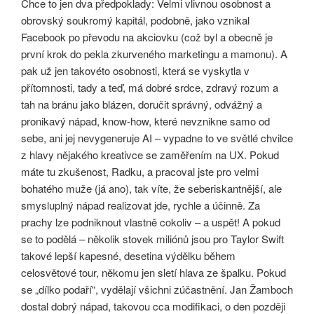
Chce to jen dva předpoklady: Velmi vlivnou osobnost a
obrovský soukromý kapitál, podobně, jako vznikal
Facebook po převodu na akciovku (což byl a obecně je
první krok do pekla zkurveného marketingu a mamonu). A
pak už jen takovéto osobnosti, která se vyskytla v
přítomnosti, tady a teď, má dobré srdce, zdravý rozum a
tah na bránu jako blázen, doručit správný, odvážný a
pronikavý nápad, know-how, které nevznikne samo od
sebe, ani jej nevygeneruje AI – vypadne to ve světlé chvilce
z hlavy nějakého kreativce se zaměřením na UX. Pokud
máte tu zkušenost, Radku, a pracoval jste pro velmi
bohatého muže (já ano), tak víte, že seberiskantnější, ale
smysluplný nápad realizovat jde, rychle a účinně. Za
prachy lze podniknout vlastně cokoliv – a uspět! A pokud
se to podělá – několik stovek miliónů jsou pro Taylor Swift
takové lepší kapesné, desetina výdělku během
celosvětové tour, někomu jen sletí hlava ze špalku. Pokud
se „dílko podaří“, vydělají všichni zúčastnění. Jan Žamboch
dostal dobrý nápad, takovou cca modifikaci, o den později