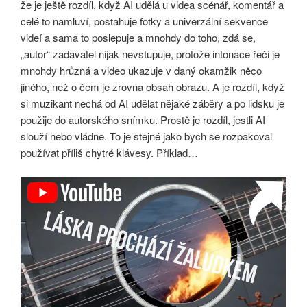
že je ještě rozdíl, když AI udělá u videa scénář, komentář a
celé to namluví, postahuje fotky a univerzální sekvence
videí a sama to poslepuje a mnohdy do toho, zdá se,
„autor“ zadavatel nijak nevstupuje, protože intonace řeči je
mnohdy hrůzná a video ukazuje v daný okamžik něco
jiného, než o čem je zrovna obsah obrazu. A je rozdíl, když
si muzikant nechá od AI udělat nějaké záběry a po lidsku je
použije do autorského snímku. Prostě je rozdíl, jestli AI
slouží nebo vládne. To je stejné jako bych se rozpakoval
používat příliš chytré klávesy. Příklad…