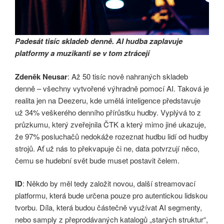
Padesát tisíc skladeb denně. AI hudba zaplavuje
platformy a muzikanti se v tom ztrácejí
Zdeněk Neusar
: Až 50 tisíc nově nahraných skladeb
denně – všechny vytvořené výhradně pomocí AI. Taková je
realita jen na Deezeru, kde umělá inteligence představuje
už 34% veškerého denního přírůstku hudby. Vyplývá to z
průzkumu, který zveřejnila ČTK a který mimo jiné ukazuje,
že 97% posluchačů nedokáže rozeznat hudbu lidí od hudby
strojů. Ať už nás to překvapuje či ne, data potvrzují něco,
čemu se hudební svět bude muset postavit čelem.
ID
: Někdo by měl tedy založit novou, další streamovací
platformu, která bude určena pouze pro autentickou lidskou
tvorbu. Díla, která budou částečně využívat AI segmenty,
nebo samply z přeprodávaných katalogů „starých struktur“,