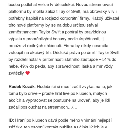
budou podléhat velice tvrdé selekci. Novou streamovací
platformu by mohla založit Taylor Swift, má obrovský vliv i
potřebný kapitál na rozjezd korporátní firmy. Každý uživatel
této nové platformy by se na dobu určitou stával
zaměstnancem Taylor Swift a pobíral by pravidelnou
výplatu s proměnlivými bonusy podle úspěšnosti, tj.
množství reálných shlédnutí. Firma by nikdy nesměla
vstoupit na akciový trh. Dědická práva po úmrtí Taylor Swift
by rozdělil notář v přítomnosti státního zástupce – 51% do
nebe, 49% do pekla, aby spravedlnost, láska a mír vždy
zvítězily
Radek Kozák
: Hudebníci si musí začít zvykat na to, jak
tomu bylo dříve – prostě hrát live po klubech, malých
akcích a vypracovat se postupně na úroveň, aby je lidi
začali poslouchat na streamech…/…
ID
: Hraní po klubech dává podle mého vnímání nejlepší
zážitky, ten osobní kontakt publika a učinkujících je v