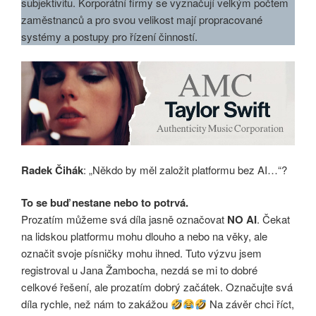
subjektivitu. Korporátní firmy se vyznačují velkým počtem
zaměstnanců a pro svou velikost mají propracované
systémy a postupy pro řízení činností.
Radek Čihák
: „Někdo by měl založit platformu bez AI…“?
To se buď nestane nebo to potrvá.
Prozatím můžeme svá díla jasně označovat
NO AI
. Čekat
na lidskou platformu mohu dlouho a nebo na věky, ale
označit svoje písničky mohu ihned. Tuto výzvu jsem
registroval u Jana Žambocha, nezdá se mi to dobré
celkové řešení, ale prozatím dobrý začátek. Označujte svá
díla rychle, než nám to zakážou
Na závěr chci říct,