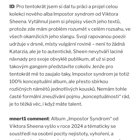
ID
: Pro tentokrát jsem si dal tu práci a projel celou
kolekci nového alba Impostor syndrom od Viktora
Sheena. Vytáhnul jsem si přepisy všech jeho textů,
protože zde mám problém rozumět v celém rozsahu, ve
všech okamžicích jeho slangu. Svoji rapovanou poezii
udržuje v drsné, místy vulgární rovině – není to žádná
Katarzia, ale je to autentické, Sheen nevytváří laciné
návnady pro svoje obvyklé publikum, ať už si pod
takovým gangem představíte cokoliv. Jenže pro
tentokrát mě to zaujalo taky, Impostor syndrom je totiž
100% konceptuální album, ale přesto sbírkou
rozličných námětů jednotlivých kousků. Nemám tohle
časté formální zneužívání pojmu „konceptuálnosti“ rád,
je to těžká věc, i když máte talent.
mnert1 comment
: Album „Impostor Syndrom“ od
Viktora Sheena vyšlo v roce 2024 a tématicky se
soustředí na osobní pocity nejistoty, vyhoření, a