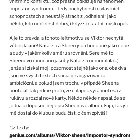
vnitřního konfliktu, což přesně odkazuje na fenomén
impostor syndromu – tedy pochybnosti o vlastních
schopnostech a neustálý strach z „odhalení“ jako
někdo, kdo není dost dobrý, i když si ostatní myslí opak.
A je to pravda, a tohoto leitmotivu se Viktor nechytá
vůbec lacině! Katarzia a Sheen jsou hudebně jako nebe
a dudy v jakémkoliv směru srovnání. Sere mě to
Sheenovo mumlání (jakoby Katarzia nemumlala…),
jenže si získal moji pozornost stejně jako ona, oba dva
jsou ve svých textech sociálně angažovaní a
ambiciózní, a pokud jsem trochu v případě Sheena
pootočil, tak jedině proto, že chlapec vytáhnul esa z
rukávu a rozdal nové karty. Někdo někde napsal, že se
jedná o doposud nejlepší Sheenovo album. Fajn, tak jsi
mě dostal do klubu a budu číst, o čem zpíváš!
CZ texty:
genius.com/albums/Viktor-sheen/Impostor-syndrom